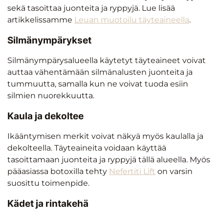
sekä tasoittaa juonteita ja ryppyjä. Lue lisää
artikkelissamme
Leuan muotoilu täyteaineella
.
Silmänympärykset
Silmänympärysalueella käytetyt täyteaineet voivat
auttaa vähentämään silmänalusten juonteita ja
tummuutta, samalla kun ne voivat tuoda esiin
silmien nuorekkuutta.
Kaula ja dekoltee
Ikääntymisen merkit voivat näkyä myös kaulalla ja
dekolteella. Täyteaineita voidaan käyttää
tasoittamaan juonteita ja ryppyjä tällä alueella. Myös
pääasiassa botoxilla tehty
Nefertiti Lift
on varsin
suosittu toimenpide.
Kädet ja rintakehä