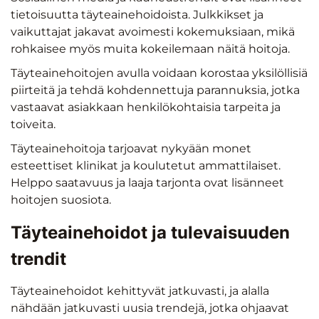
tietoisuutta täyteainehoidoista. Julkkikset ja
vaikuttajat jakavat avoimesti kokemuksiaan, mikä
rohkaisee myös muita kokeilemaan näitä hoitoja.
Täyteainehoitojen avulla voidaan korostaa yksilöllisiä
piirteitä ja tehdä kohdennettuja parannuksia, jotka
vastaavat asiakkaan henkilökohtaisia tarpeita ja
toiveita.
Täyteainehoitoja tarjoavat nykyään monet
esteettiset klinikat ja koulutetut ammattilaiset.
Helppo saatavuus ja laaja tarjonta ovat lisänneet
hoitojen suosiota.
Täyteainehoidot ja tulevaisuuden
trendit
Täyteainehoidot kehittyvät jatkuvasti, ja alalla
nähdään jatkuvasti uusia trendejä, jotka ohjaavat