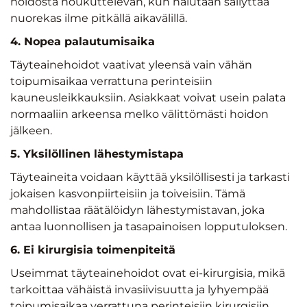
hoidosta houkuttelevan, kun halutaan säilyttää
nuorekas ilme pitkällä aikavälillä.
4. Nopea palautumisaika
Täyteainehoidot vaativat yleensä vain vähän
toipumisaikaa verrattuna perinteisiin
kauneusleikkauksiin. Asiakkaat voivat usein palata
normaaliin arkeensa melko välittömästi hoidon
jälkeen.
5. Yksilöllinen lähestymistapa
Täyteaineita voidaan käyttää yksilöllisesti ja tarkasti
jokaisen kasvonpiirteisiin ja toiveisiin. Tämä
mahdollistaa räätälöidyn lähestymistavan, joka
antaa luonnollisen ja tasapainoisen lopputuloksen.
6. Ei kirurgisia toimenpiteitä
Useimmat täyteainehoidot ovat ei-kirurgisia, mikä
tarkoittaa vähäistä invasiivisuutta ja lyhyempää
toipumisaikaa verrattuna perinteisiin kirurgisiin