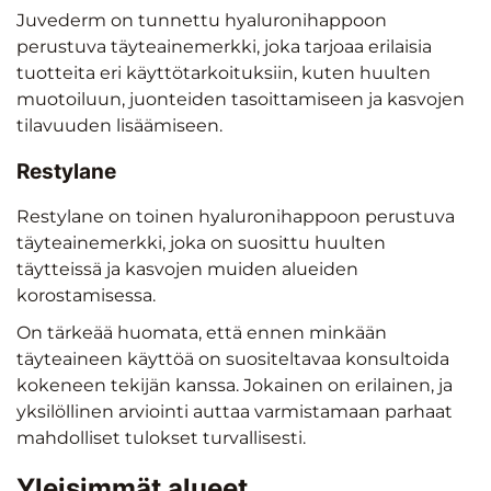
Juvederm on tunnettu hyaluronihappoon
perustuva täyteainemerkki, joka tarjoaa erilaisia
tuotteita eri käyttötarkoituksiin, kuten huulten
muotoiluun, juonteiden tasoittamiseen ja kasvojen
tilavuuden lisäämiseen.
Restylane
Restylane on toinen hyaluronihappoon perustuva
täyteainemerkki, joka on suosittu huulten
täytteissä ja kasvojen muiden alueiden
korostamisessa.
On tärkeää huomata, että ennen minkään
täyteaineen käyttöä on suositeltavaa konsultoida
kokeneen tekijän kanssa. Jokainen on erilainen, ja
yksilöllinen arviointi auttaa varmistamaan parhaat
mahdolliset tulokset turvallisesti.
Yleisimmät alueet