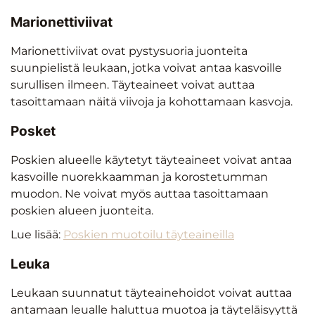
Marionettiviivat
Marionettiviivat ovat pystysuoria juonteita
suunpielistä leukaan, jotka voivat antaa kasvoille
surullisen ilmeen. Täyteaineet voivat auttaa
tasoittamaan näitä viivoja ja kohottamaan kasvoja.
Posket
Poskien alueelle käytetyt täyteaineet voivat antaa
kasvoille nuorekkaamman ja korostetumman
muodon. Ne voivat myös auttaa tasoittamaan
poskien alueen juonteita.
Lue lisää:
Poskien muotoilu täyteaineilla
Leuka
Leukaan suunnatut täyteainehoidot voivat auttaa
antamaan leualle haluttua muotoa ja täyteläisyyttä