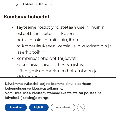
yhä suositumpia.
Kombinaatiohoidot
Täyteainehoidot yhdistetään usein muihin
esteettisiin hoitoihin, kuten
botuliinitoksiinihoitoihin, ihon
mikroneulaukseen, kemiallisiin kuorintoihin ja
laserhoitoihin.
Kombinaatiohoidot tarjoavat
kokonaisvaltaisen lähestymistavan
ikääntymisen merkkien hoitamiseen ja
ehkäisyyn.
Käytämme evästeitä tarjotaksemme sinulle parhaan
kokemuksen verkkosivustollamme.
Leuan ja leukalinjan muotoilu
Voit lukea lisää käyttämistämme evästeistä tai poistaa ne
käytöstä [ setting]settings.
Leuan ja leukalinjan korostaminen on yksi
Sulje evästebanneri
nopeimmin kasvavista alueista
Hyväksy
Hylkää
Asetukset
täyteainehoidoissa. Terävä leukalinja ja