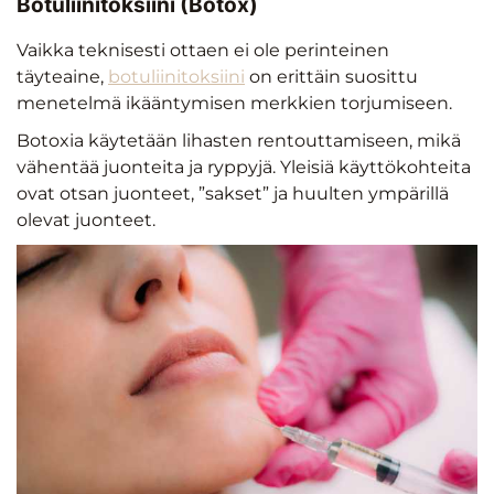
Botuliinitoksiini (Botox)
Vaikka teknisesti ottaen ei ole perinteinen
täyteaine,
botuliinitoksiini
on erittäin suosittu
menetelmä ikääntymisen merkkien torjumiseen.
Botoxia käytetään lihasten rentouttamiseen, mikä
vähentää juonteita ja ryppyjä. Yleisiä käyttökohteita
ovat otsan juonteet, ”sakset” ja huulten ympärillä
olevat juonteet.