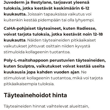
Juvederm ja Restylane, tarjoavat yleensä
tuloksia, jotka kestävät keskimäärin 6–12
kuukautta.
Joissain tapauksissa vaikutus voi
kuitenkin kestää pidempään tai olla lyhyempi.
CaHA-pohjaiset täyteaineet, kuten Radiesse,
voivat tarjota tuloksia, jotka kestävät noin 12–18
kuukautta
. Näiden täyteaineiden pitkäaikaiset
vaikutukset johtuvat osittain niiden kyvystä
stimuloida kollageenin tuotantoa.
Poly-L-maitohappoon perustuvien täyteaineiden,
kuten Sculptra, vaikutukset voivat kestää useita
kuukausia jopa kahden vuoden ajan
. Ne
stimuloivat kollageenin tuotantoa, mikä voi tarjota
pitkäaikaisempia tuloksia.
Täyteainehoidot hinta
Täyteaineiden hinnat vaihtelevat alueittain,