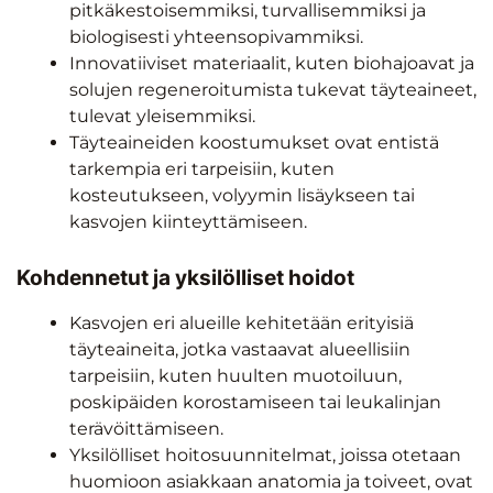
pitkäkestoisemmiksi, turvallisemmiksi ja
biologisesti yhteensopivammiksi.
Innovatiiviset materiaalit, kuten biohajoavat ja
solujen regeneroitumista tukevat täyteaineet,
tulevat yleisemmiksi.
Täyteaineiden koostumukset ovat entistä
tarkempia eri tarpeisiin, kuten
kosteutukseen, volyymin lisäykseen tai
kasvojen kiinteyttämiseen.
Kohdennetut ja yksilölliset hoidot
Kasvojen eri alueille kehitetään erityisiä
täyteaineita, jotka vastaavat alueellisiin
tarpeisiin, kuten huulten muotoiluun,
poskipäiden korostamiseen tai leukalinjan
terävöittämiseen.
Yksilölliset hoitosuunnitelmat, joissa otetaan
huomioon asiakkaan anatomia ja toiveet, ovat