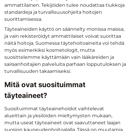
ammattilainen. Tekijöiden tulee noudattaa tiukkoja
standardeja ja turvallisuusohjeita hoitojen
suorittamisessa.
Täyteaineiden käyttö on säännelty monissa maissa,
ja vain rekisteröidyt ammattilaiset voivat suorittaa
näitä hoitoja. Suomessa täytehoitoaineita voi tehdä
myös esimerkiksi kosmetologit, mutta
suosittelemme käyttämään vain lääkäreiden ja
sairaanhoitajien palveluita parhaan lopputuloksen ja
turvallisuuden takaamiseksi.
Mitä ovat suosituimmat
täyteaineet?
Suosituimmat täyteainehoidot vaihtelevat
alueittain ja yksilöiden mieltymysten mukaan,
mutta useat täyteaineet ovat saavuttaneet laajan
suosion kauneudenhoitoalalla. Tässä on muutamia