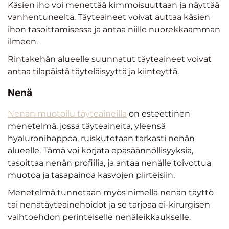
Käsien iho voi menettää kimmoisuuttaan ja näyttää
vanhentuneelta. Täyteaineet voivat auttaa käsien
ihon tasoittamisessa ja antaa niille nuorekkaamman
ilmeen.
Rintakehän alueelle suunnatut täyteaineet voivat
antaa tilapäistä täyteläisyyttä ja kiinteyttä.
Nenä
Nenän muotoilu täyteaineilla
on esteettinen
menetelmä, jossa täyteaineita, yleensä
hyaluronihappoa, ruiskutetaan tarkasti nenän
alueelle. Tämä voi korjata epäsäännöllisyyksiä,
tasoittaa nenän profiilia, ja antaa nenälle toivottua
muotoa ja tasapainoa kasvojen piirteisiin.
Menetelmä tunnetaan myös nimellä nenän täyttö
tai nenätäyteainehoidot ja se tarjoaa ei-kirurgisen
vaihtoehdon perinteiselle nenäleikkaukselle.