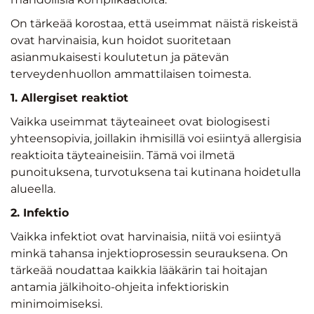
On tärkeää korostaa, että useimmat näistä riskeistä
ovat harvinaisia, kun hoidot suoritetaan
asianmukaisesti koulutetun ja pätevän
terveydenhuollon ammattilaisen toimesta.
1. Allergiset reaktiot
Vaikka useimmat täyteaineet ovat biologisesti
yhteensopivia, joillakin ihmisillä voi esiintyä allergisia
reaktioita täyteaineisiin. Tämä voi ilmetä
punoituksena, turvotuksena tai kutinana hoidetulla
alueella.
2. Infektio
Vaikka infektiot ovat harvinaisia, niitä voi esiintyä
minkä tahansa injektioprosessin seurauksena. On
tärkeää noudattaa kaikkia lääkärin tai hoitajan
antamia jälkihoito-ohjeita infektioriskin
minimoimiseksi.