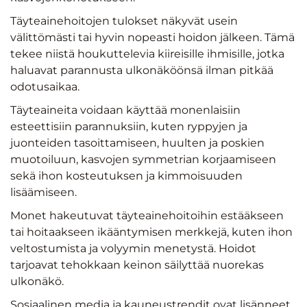
Täyteainehoitojen tulokset näkyvät usein
välittömästi tai hyvin nopeasti hoidon jälkeen. Tämä
tekee niistä houkuttelevia kiireisille ihmisille, jotka
haluavat parannusta ulkonäköönsä ilman pitkää
odotusaikaa.
Täyteaineita voidaan käyttää monenlaisiin
esteettisiin parannuksiin, kuten ryppyjen ja
juonteiden tasoittamiseen, huulten ja poskien
muotoiluun, kasvojen symmetrian korjaamiseen
sekä ihon kosteutuksen ja kimmoisuuden
lisäämiseen.
Monet hakeutuvat täyteainehoitoihin estääkseen
tai hoitaakseen ikääntymisen merkkejä, kuten ihon
veltostumista ja volyymin menetystä. Hoidot
tarjoavat tehokkaan keinon säilyttää nuorekas
ulkonäkö.
Sosiaalinen media ja kauneustrendit ovat lisänneet