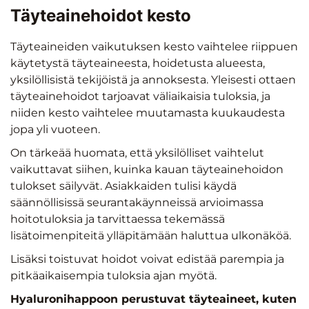
Täyteainehoidot kesto
Täyteaineiden vaikutuksen kesto vaihtelee riippuen
käytetystä täyteaineesta, hoidetusta alueesta,
yksilöllisistä tekijöistä ja annoksesta. Yleisesti ottaen
täyteainehoidot tarjoavat väliaikaisia tuloksia, ja
niiden kesto vaihtelee muutamasta kuukaudesta
jopa yli vuoteen.
On tärkeää huomata, että yksilölliset vaihtelut
vaikuttavat siihen, kuinka kauan täyteainehoidon
tulokset säilyvät. Asiakkaiden tulisi käydä
säännöllisissä seurantakäynneissä arvioimassa
hoitotuloksia ja tarvittaessa tekemässä
lisätoimenpiteitä ylläpitämään haluttua ulkonäköä.
Lisäksi toistuvat hoidot voivat edistää parempia ja
pitkäaikaisempia tuloksia ajan myötä.
Hyaluronihappoon perustuvat täyteaineet, kuten