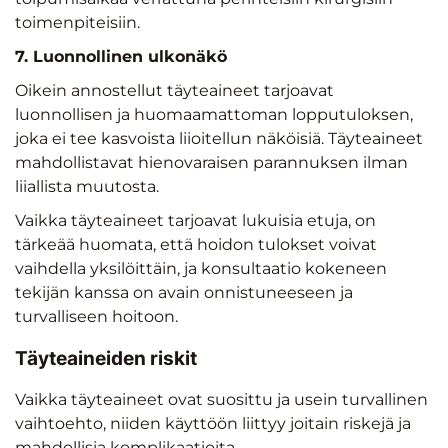
toimenpiteisiin.
7. Luonnollinen ulkonäkö
Oikein annostellut täyteaineet tarjoavat
luonnollisen ja huomaamattoman lopputuloksen,
joka ei tee kasvoista liioitellun näköisiä. Täyteaineet
mahdollistavat hienovaraisen parannuksen ilman
liiallista muutosta.
Vaikka täyteaineet tarjoavat lukuisia etuja, on
tärkeää huomata, että hoidon tulokset voivat
vaihdella yksilöittäin, ja konsultaatio kokeneen
tekijän kanssa on avain onnistuneeseen ja
turvalliseen hoitoon.
Täyteaineiden riskit
Vaikka täyteaineet ovat suosittu ja usein turvallinen
vaihtoehto, niiden käyttöön liittyy joitain riskejä ja
mahdollisia komplikaatioita.