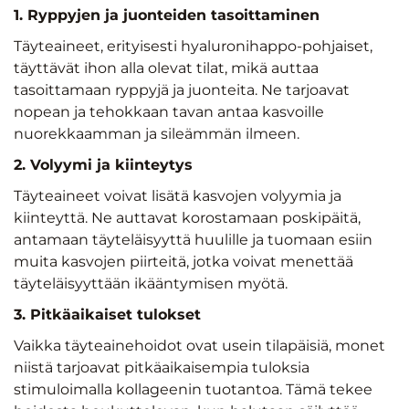
1. Ryppyjen ja juonteiden tasoittaminen
Täyteaineet, erityisesti hyaluronihappo-pohjaiset,
täyttävät ihon alla olevat tilat, mikä auttaa
tasoittamaan ryppyjä ja juonteita. Ne tarjoavat
nopean ja tehokkaan tavan antaa kasvoille
nuorekkaamman ja sileämmän ilmeen.
2. Volyymi ja kiinteytys
Täyteaineet voivat lisätä kasvojen volyymia ja
kiinteyttä. Ne auttavat korostamaan poskipäitä,
antamaan täyteläisyyttä huulille ja tuomaan esiin
muita kasvojen piirteitä, jotka voivat menettää
täyteläisyyttään ikääntymisen myötä.
3. Pitkäaikaiset tulokset
Vaikka täyteainehoidot ovat usein tilapäisiä, monet
niistä tarjoavat pitkäaikaisempia tuloksia
stimuloimalla kollageenin tuotantoa. Tämä tekee