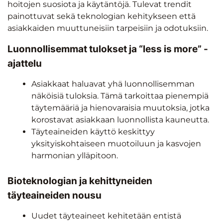
hoitojen suosiota ja käytäntöjä. Tulevat trendit
painottuvat sekä teknologian kehitykseen että
asiakkaiden muuttuneisiin tarpeisiin ja odotuksiin.
Luonnollisemmat tulokset ja “less is more” -
ajattelu
Asiakkaat haluavat yhä luonnollisemman
näköisiä tuloksia. Tämä tarkoittaa pienempiä
täytemääriä ja hienovaraisia muutoksia, jotka
korostavat asiakkaan luonnollista kauneutta.
Täyteaineiden käyttö keskittyy
yksityiskohtaiseen muotoiluun ja kasvojen
harmonian ylläpitoon.
Bioteknologian ja kehittyneiden
täyteaineiden nousu
Uudet täyteaineet kehitetään entistä