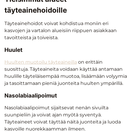
täyteainehoidoille
Täyteainehoidot voivat kohdistua moniin eri
kasvojen ja vartalon alueisiin riippuen asiakkaan
tavoitteista ja toiveista.
Huulet
Huulten muotoilu täyteaineilla
on erittäin
suosittuja. Täyteaineita voidaan käyttää antamaan
huulille täyteläisempää muotoa, lisäämään volyymia
ja tasoittamaan pieniä juonteita huulten ympärillä.
Nasolabiaalipoimut
Nasolabiaalipoimut sijaitsevat nenän sivuilta
suunpieliin ja voivat ajan myötä syventyä.
Täyteaineet voivat täyttää näitä juonteita ja luoda
kasvoille nuorekkaamman ilmeen.