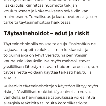
lisäksi tulisi kiinnittää huomiota tekijän
koulutukseen ja kokemukseen sekä klinikan
maineeseen. Turvallisuus ja laatu ovat ensisijaisen
tärkeitä täyteainehoitoja harkitessa.
Täyteainehoidot – edut ja riskit
Täyteainehoidoilla on useita etuja. Ensinnäkin ne
tarjoavat nopeita tuloksia ilman leikkausta, ja
toipumisaika on lyhyt verrattuna perinteisiin
kauneusleikkauksiin. Ne myös mahdollistavat
yksilöllisen lähestymistavan hoidon tarpeisiin, kun
täyteainetta voidaan käyttää tarkasti halutuilla
alueilla.
Kuitenkin täyteainehoitojen käyttöön liittyy myös
riskejä. Yksilölliset reaktiot täyteaineisiin voivat
vaihdella, ja harvinaisissa tapauksissa voi esiintyä
allergisia reaktioita tai muita komplikaatioita.