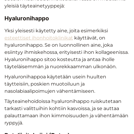
yleisiä täyteainetyyppejä:
Hyaluronihappo
Yksi yleisesti käytetty aine, joita esimerkiksi
esteettiset ihonhoitoklinikat
käyttävät, on
hyaluronihappo. Se on luonnollinen aine, joka
esiintyy ihmiskehossa, erityisesti ihon kollageenissa.
Hyaluronihappo sitoo kosteutta ja antaa iholle
täyteläisemmän ja nuorekkaamman ulkonäön.
Hyaluronihappoa käytetään usein huulten
täytteisiin, poskien muotoiluun ja
nasolabiaalipoimujen vähentämiseen.
Täyteainehoidoissa hyaluronihappo ruiskutetaan
tarkasti valittuihin kohtiin kasvoissa, ja se auttaa
palauttamaan ihon kimmoisuuden ja vähentämään
ryppyjä.