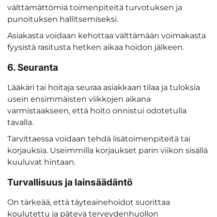
välttämättömiä toimenpiteitä turvotuksen ja
punoituksen hallitsemiseksi.
Asiakasta voidaan kehottaa välttämään voimakasta
fyysistä rasitusta hetken aikaa hoidon jälkeen.
6. Seuranta
Lääkäri tai hoitaja seuraa asiakkaan tilaa ja tuloksia
usein ensimmäisten viikkojen aikana
varmistaakseen, että hoito onnistui odotetulla
tavalla.
Tarvittaessa voidaan tehdä lisätoimenpiteitä tai
korjauksia. Useimmilla korjaukset parin viikon sisällä
kuuluvat hintaan.
Turvallisuus ja lainsäädäntö
On tärkeää, että täyteainehoidot suorittaa
koulutettu ja pätevä terveydenhuollon