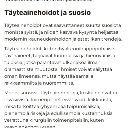
Täyteainehoidot ja suosio
Täyteainehoidot ovat saavuttaneet suurta suosiota
monista syistä, ja niiden kasvava kysyntä heijastaa
modernin kauneudenhoidon ja estetiikan trendejä.
Täyteainehoidot, kuten hyaluronihappopohjaiset
täyteaineet, tarjoavat luonnollisia ja hienovaraisia
tuloksia, jotka parantavat ulkonäköä ilman
dramaattista muutosta. Ihmiset voivat säilyttää
oman ilmeensä, mutta näyttää samalla
raikkaammilta ja nuoremmilta.
Monet suosivat täyteainehoitoja, koska ne ovat ei-
invasiivisia. Toimenpiteet eivät vaadi leikkausta,
mikä tarkoittaa lyhyempää toipumisaikaa,
pienempiä riskejä ja edullisempia kustannuksia
verrattuna kirurgisiin toimenpiteisiin, kuten
kasvojenkohotukseen.