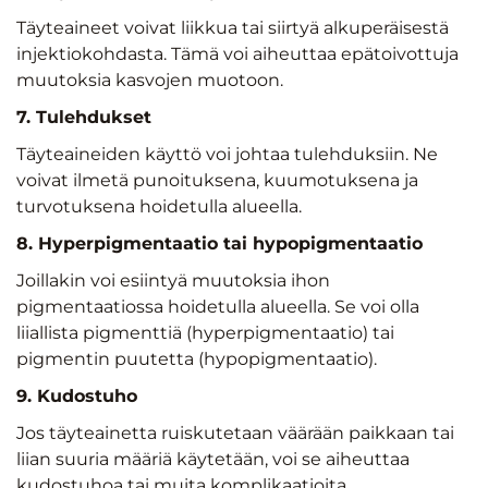
Täyteaineet voivat liikkua tai siirtyä alkuperäisestä
injektiokohdasta. Tämä voi aiheuttaa epätoivottuja
muutoksia kasvojen muotoon.
7. Tulehdukset
Täyteaineiden käyttö voi johtaa tulehduksiin. Ne
voivat ilmetä punoituksena, kuumotuksena ja
turvotuksena hoidetulla alueella.
8. Hyperpigmentaatio tai hypopigmentaatio
Joillakin voi esiintyä muutoksia ihon
pigmentaatiossa hoidetulla alueella. Se voi olla
liiallista pigmenttiä (hyperpigmentaatio) tai
pigmentin puutetta (hypopigmentaatio).
9. Kudostuho
Jos täyteainetta ruiskutetaan väärään paikkaan tai
liian suuria määriä käytetään, voi se aiheuttaa
kudostuhoa tai muita komplikaatioita.