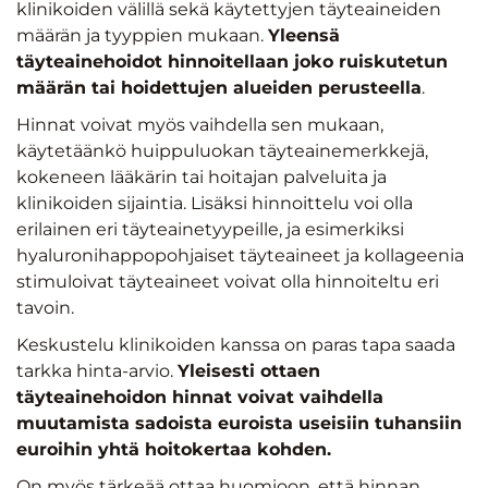
klinikoiden välillä sekä käytettyjen täyteaineiden
määrän ja tyyppien mukaan.
Yleensä
täyteainehoidot hinnoitellaan joko ruiskutetun
määrän tai hoidettujen alueiden perusteella
.
Hinnat voivat myös vaihdella sen mukaan,
käytetäänkö huippuluokan täyteainemerkkejä,
kokeneen lääkärin tai hoitajan palveluita ja
klinikoiden sijaintia. Lisäksi hinnoittelu voi olla
erilainen eri täyteainetyypeille, ja esimerkiksi
hyaluronihappopohjaiset täyteaineet ja kollageenia
stimuloivat täyteaineet voivat olla hinnoiteltu eri
tavoin.
Keskustelu klinikoiden kanssa on paras tapa saada
tarkka hinta-arvio.
Yleisesti ottaen
täyteainehoidon hinnat voivat vaihdella
muutamista sadoista euroista useisiin tuhansiin
euroihin yhtä hoitokertaa kohden.
On myös tärkeää ottaa huomioon, että hinnan