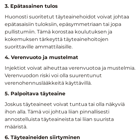
3. Epätasainen tulos
Huonosti suoritetut täyteainehoidot voivat johtaa
epätasaisiin tuloksiin, epäsymmetriaan tai jopa
pullistumiin. Tämä korostaa koulutuksen ja
kokemuksen tärkeyttä täyteainehoitojen
suorittaville ammattilaisille.
4. Verenvuoto ja mustelmat
Injektiot voivat aiheuttaa verenvuotoa ja mustelmia.
Verenvuodon riski voi olla suurentunut
verenohennuslääkkeitä käyttävillä.
5. Palpoitava täyteaine
Joskus täyteaineet voivat tuntua tai olla näkyviä
ihon alla. Tämä voi johtua liian pinnallisesti
annostelluista täyteaineista tai liian suurista
määristä.
6. Täyteaineiden siirtyminen