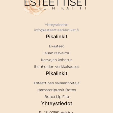
Yhteystiedot:
info@esteettisetklinikat.fi
Pikalinkit
Evästeet
Leuan rasvaimu
Kasvojen kohotus
Ihonhoidon verkkokaupat
Pikalinkit
Esteettinen sairaanhoitaja
Hamsteripussit Botox
Botox Lip Flip
Yhteystiedot
PL 13, 00561 Helsinki