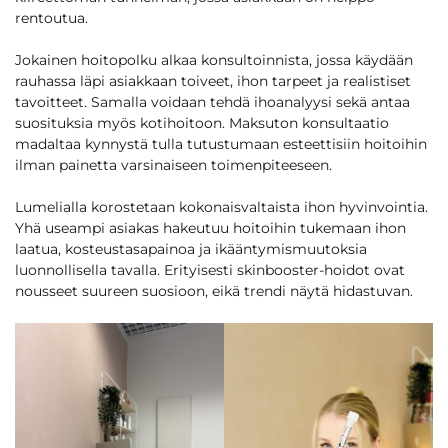
rentoutua.
Jokainen hoitopolku alkaa konsultoinnista, jossa käydään
rauhassa läpi asiakkaan toiveet, ihon tarpeet ja realistiset
tavoitteet. Samalla voidaan tehdä ihoanalyysi sekä antaa
suosituksia myös kotihoitoon. Maksuton konsultaatio
madaltaa kynnystä tulla tutustumaan esteettisiin hoitoihin
ilman painetta varsinaiseen toimenpiteeseen.
Lumelialla korostetaan kokonaisvaltaista ihon hyvinvointia.
Yhä useampi asiakas hakeutuu hoitoihin tukemaan ihon
laatua, kosteustasapainoa ja ikääntymismuutoksia
luonnollisella tavalla. Erityisesti skinbooster-hoidot ovat
nousseet suureen suosioon, eikä trendi näytä hidastuvan.