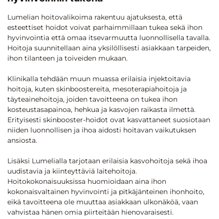
Lumelian hoitovalikoima rakentuu ajatuksesta, että
esteettiset hoidot voivat parhaimmillaan tukea sekä ihon
hyvinvointia että omaa itsevarmuutta luonnollisella tavalla.
Hoitoja suunnitellaan aina yksilöllisesti asiakkaan tarpeiden,
ihon tilanteen ja toiveiden mukaan.
Klinikalla tehdään muun muassa erilaisia injektoitavia
hoitoja, kuten skinboostereita, mesoterapiahoitoja ja
täyteainehoitoja, joiden tavoitteena on tukea ihon
kosteustasapainoa, hehkua ja kasvojen raikasta ilmettä.
Erityisesti skinbooster-hoidot ovat kasvattaneet suosiotaan
niiden luonnollisen ja ihoa aidosti hoitavan vaikutuksen
ansiosta.
Lisäksi Lumelialla tarjotaan erilaisia kasvohoitoja sekä ihoa
uudistavia ja kiinteyttäviä laitehoitoja.
Hoitokokonaisuuksissa huomioidaan aina ihon
kokonaisvaltainen hyvinvointi ja pitkäjänteinen ihonhoito,
eikä tavoitteena ole muuttaa asiakkaan ulkonäköä, vaan
vahvistaa hänen omia piirteitään hienovaraisesti.