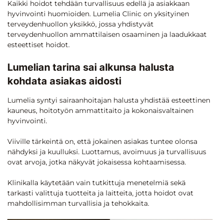
Kaikki hoidot tehdään turvallisuus edellä ja asiakkaan
hyvinvointi huomioiden. Lumelia Clinic on yksityinen
terveydenhuollon yksikkö, jossa yhdistyvät
terveydenhuollon ammattilaisen osaaminen ja laadukkaat
esteettiset hoidot.
Lumelian tarina sai alkunsa halusta
kohdata asiakas aidosti
Lumelia syntyi sairaanhoitajan halusta yhdistää esteettinen
kauneus, hoitotyön ammattitaito ja kokonaisvaltainen
hyvinvointi.
Viiville tärkeintä on, että jokainen asiakas tuntee olonsa
nähdyksi ja kuulluksi. Luottamus, avoimuus ja turvallisuus
ovat arvoja, jotka näkyvät jokaisessa kohtaamisessa.
Klinikalla käytetään vain tutkittuja menetelmiä sekä
tarkasti valittuja tuotteita ja laitteita, jotta hoidot ovat
mahdollisimman turvallisia ja tehokkaita.