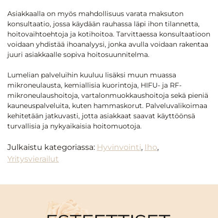
Asiakkaalla on myös mahdollisuus varata maksuton
konsultaatio, jossa käydään rauhassa läpi ihon tilannetta,
hoitovaihtoehtoja ja kotihoitoa. Tarvittaessa konsultaatioon
voidaan yhdistää ihoanalyysi, jonka avulla voidaan rakentaa
juuri asiakkaalle sopiva hoitosuunnitelma.
Lumelian palveluihin kuuluu lisäksi muun muassa
mikroneulausta, kemiallisia kuorintoja, HIFU- ja RF-
mikroneulaushoitoja, vartalonmuokkaushoitoja sekä pieniä
kauneuspalveluita, kuten hammaskorut. Palveluvalikoimaa
kehitetään jatkuvasti, jotta asiakkaat saavat käyttöönsä
turvallisia ja nykyaikaisia hoitomuotoja.
Julkaistu kategoriassa:
Hyvinvointi
,
Iho
,
Yritysvierailut