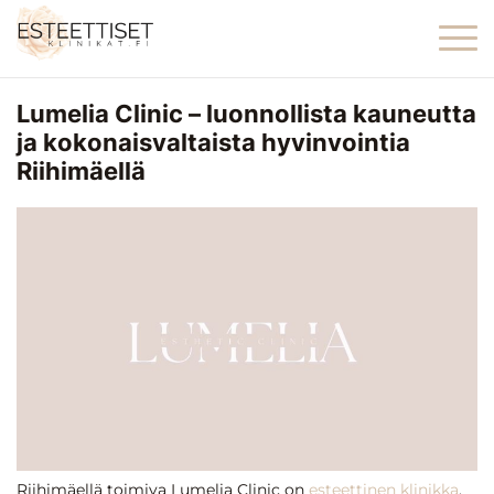
Lumelia Clinic – luonnollista kauneutta
ja kokonaisvaltaista hyvinvointia
Riihimäellä
Riihimäellä toimiva Lumelia Clinic on
esteettinen klinikka
,