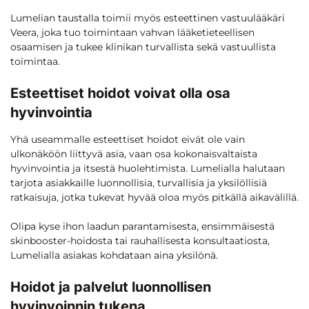
Lumelian taustalla toimii myös esteettinen vastuulääkäri
Veera, joka tuo toimintaan vahvan lääketieteellisen
osaamisen ja tukee klinikan turvallista sekä vastuullista
toimintaa.
Esteettiset hoidot voivat olla osa
hyvinvointia
Yhä useammalle esteettiset hoidot eivät ole vain
ulkonäköön liittyvä asia, vaan osa kokonaisvaltaista
hyvinvointia ja itsestä huolehtimista. Lumelialla halutaan
tarjota asiakkaille luonnollisia, turvallisia ja yksilöllisiä
ratkaisuja, jotka tukevat hyvää oloa myös pitkällä aikavälillä.
Olipa kyse ihon laadun parantamisesta, ensimmäisestä
skinbooster-hoidosta tai rauhallisesta konsultaatiosta,
Lumelialla asiakas kohdataan aina yksilönä.
Hoidot ja palvelut luonnollisen
hyvinvoinnin tukena