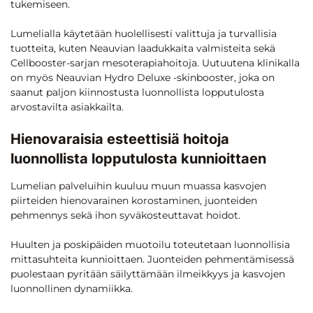
tukemiseen.
Lumelialla käytetään huolellisesti valittuja ja turvallisia
tuotteita, kuten Neauvian laadukkaita valmisteita sekä
Cellbooster-sarjan mesoterapiahoitoja. Uutuutena klinikalla
on myös Neauvian Hydro Deluxe -skinbooster, joka on
saanut paljon kiinnostusta luonnollista lopputulosta
arvostavilta asiakkailta.
Hienovaraisia esteettisiä hoitoja
luonnollista lopputulosta kunnioittaen
Lumelian palveluihin kuuluu muun muassa kasvojen
piirteiden hienovarainen korostaminen, juonteiden
pehmennys sekä ihon syväkosteuttavat hoidot.
Huulten ja poskipäiden muotoilu toteutetaan luonnollisia
mittasuhteita kunnioittaen. Juonteiden pehmentämisessä
puolestaan pyritään säilyttämään ilmeikkyys ja kasvojen
luonnollinen dynamiikka.