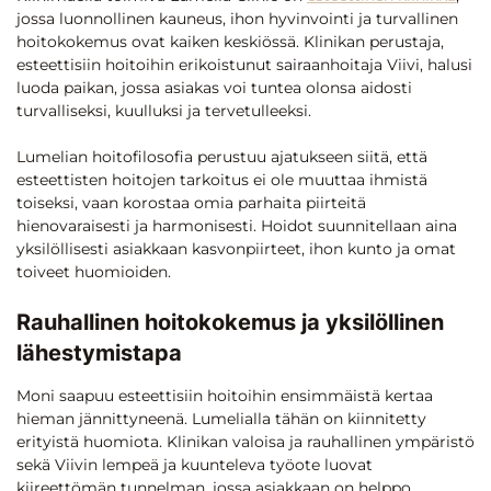
jossa luonnollinen kauneus, ihon hyvinvointi ja turvallinen
hoitokokemus ovat kaiken keskiössä. Klinikan perustaja,
esteettisiin hoitoihin erikoistunut sairaanhoitaja Viivi, halusi
luoda paikan, jossa asiakas voi tuntea olonsa aidosti
turvalliseksi, kuulluksi ja tervetulleeksi.
Lumelian hoitofilosofia perustuu ajatukseen siitä, että
esteettisten hoitojen tarkoitus ei ole muuttaa ihmistä
toiseksi, vaan korostaa omia parhaita piirteitä
hienovaraisesti ja harmonisesti. Hoidot suunnitellaan aina
yksilöllisesti asiakkaan kasvonpiirteet, ihon kunto ja omat
toiveet huomioiden.
Rauhallinen hoitokokemus ja yksilöllinen
lähestymistapa
Moni saapuu esteettisiin hoitoihin ensimmäistä kertaa
hieman jännittyneenä. Lumelialla tähän on kiinnitetty
erityistä huomiota. Klinikan valoisa ja rauhallinen ympäristö
sekä Viivin lempeä ja kuunteleva työote luovat
kiireettömän tunnelman, jossa asiakkaan on helppo